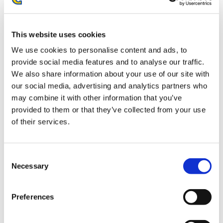
お届け開始日：
2026/10/15
This website uses cookies
ストリートファイター6 サウンドぴたっキー ルーク
We use cookies to personalise content and ads, to
provide social media features and to analyse our traffic.
We also share information about your use of our site with
our social media, advertising and analytics partners who
may combine it with other information that you’ve
provided to them or that they’ve collected from your use
1,980円
(税込)
of their services.
在庫：○ |99ポイント
お届け開始日：
2026/10/15
Consent
ストリートファイター6 サウンドぴたっキー ジェイミー
Necessary
Selection
Preferences