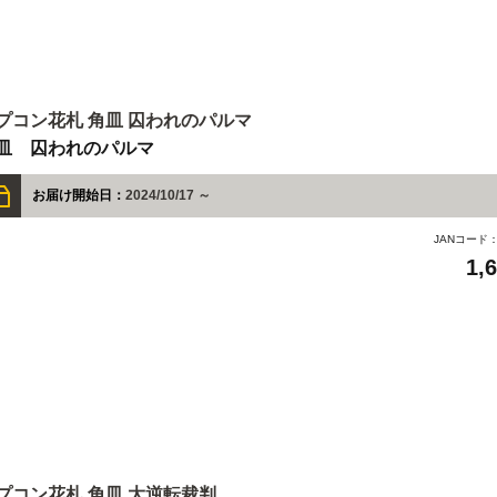
プコン花札 角皿 囚われのパルマ
皿 囚われのパルマ
お届け開始日：
2024/10/17 ～
JANコード
1,
プコン花札 角皿 大逆転裁判