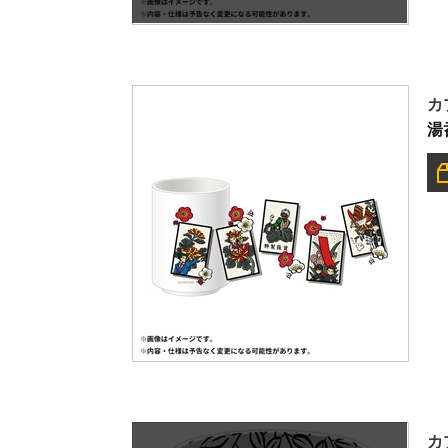
カ
湯
カ