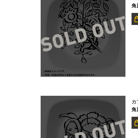
角
カ
角