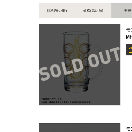
価格(安い順)
価格(高い順)
発売
モ
M
モ