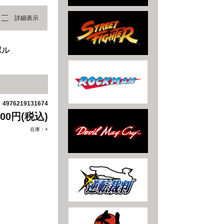
詳細表示
ボル
4976219131674
：
300円(税込)
在庫：×