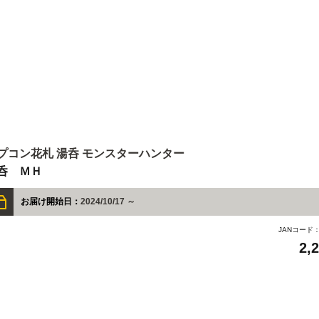
プコン花札 湯呑 モンスターハンター
呑 ＭＨ
お届け開始日：
2024/10/17 ～
JANコード
2,