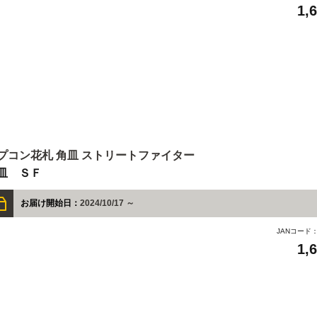
1,
プコン花札 角皿 ストリートファイター
皿 ＳＦ
お届け開始日：
2024/10/17 ～
JANコード
1,