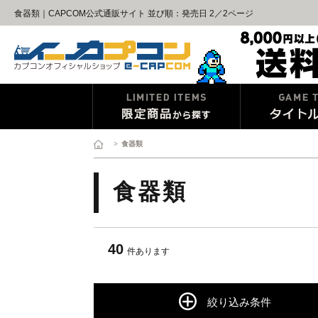
食器類｜CAPCOM公式通販サイト 並び順：発売日 2／2ページ
>
食器類
食器類
40
件あります
絞り込み条件