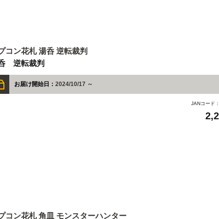
プコン花札 湯呑 逆転裁判
呑 逆転裁判
お届け開始日：
2024/10/17 ～
JANコード
2,
プコン花札 角皿 モンスターハンター