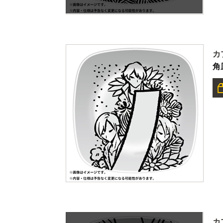
カ
角
カ