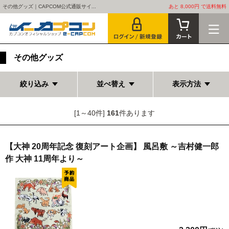
その他グッズ｜CAPCOM公式通販サイ...
あと 8,000円 で送料無料
その他グッズ
絞り込み
並べ替え
表示方法
[1～40件]
161
件あります
【大神 20周年記念 復刻アート企画】 風呂敷 ～吉村健一郎
作 大神 11周年より～