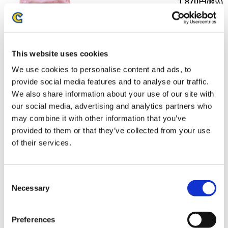
1,870円
(税込)
在庫：△ |93ポイント
お届け開始日：
2026/07/16 ～
This website uses cookies
モンスターハンター モンでふぉ メッシュ巾着ポーチ ラギア
クルス
We use cookies to personalise content and ads, to
provide social media features and to analyse our traffic.
We also share information about your use of our site with
our social media, advertising and analytics partners who
may combine it with other information that you’ve
provided to them or that they’ve collected from your use
1,870円
(税込)
of their services.
在庫：△ |93ポイント
お届け開始日：
2026/07/16 ～
Consent
Necessary
Selection
モンスターハンター モンでふぉ ハンドタオル アルシュベル
ド
Preferences