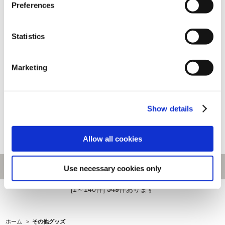
Preferences
Statistics
【リクエスト企画】 大神 20周
Marketing
【グッズ単品】逆転検事1&2 御
年記念アート 三曲屏風
剣セレクション 御剣のチェック
メイトセット
495,000円
(税込)
5,500円
(税込)
Show details
Allow all cookies
Use necessary cookies only
[1～140件]
549
件あります
ホーム
>
その他グッズ