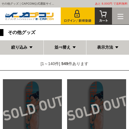
その他グッズ｜CAPCOM公式通販サイ...
あと 8,000円 で送料無料
その他グッズ
絞り込み
並べ替え
表示方法
[1～140件]
549
件あります