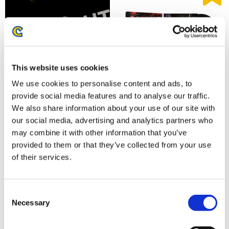
This website uses cookies
We use cookies to personalise content and ads, to
【グッズ単品】モンスターハン
provide social media features and to analyse our traffic.
【グッズ単品】鬼武者 Way of
ターワイルズ コレクターズエデ
We also share information about your use of our site with
the Sword Art & Music Collection
ィション
our social media, advertising and analytics partners who
9,900円
(税込)
8,800円
(税込)
may combine it with other information that you’ve
provided to them or that they’ve collected from your use
of their services.
Consent
Necessary
Selection