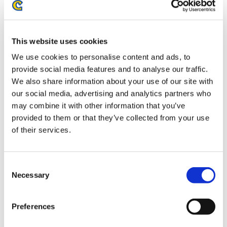
お届け開始日：
2026/03/27 ～
モンスターハンターワイルズ アクリルスタンド ルロウセッ
This website uses cookies
ト
We use cookies to personalise content and ads, to
provide social media features and to analyse our traffic.
We also share information about your use of our site with
our social media, advertising and analytics partners who
may combine it with other information that you’ve
2,640円
(税込)
provided to them or that they’ve collected from your use
在庫：○ |132ポイント
of their services.
お届け開始日：
2025/10/16 ～
Consent
モンスターハンターワイルズ アクリルスタンド モモムック
Necessary
Selection
リセット
Preferences