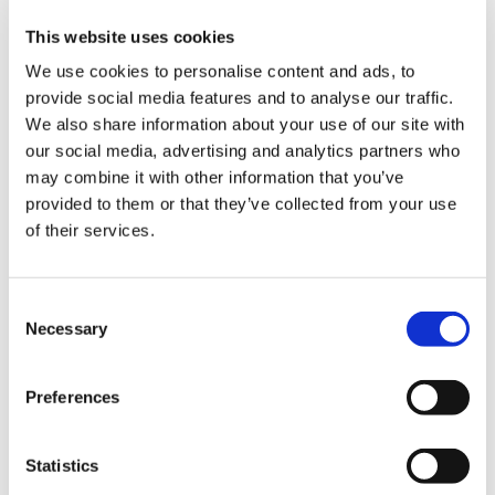
This website uses cookies
モンスターハンター 耳ピョコ帽子 アイルー
We use cookies to personalise content and ads, to
provide social media features and to analyse our traffic.
We also share information about your use of our site with
our social media, advertising and analytics partners who
may combine it with other information that you’ve
4,180円
(税込)
provided to them or that they’ve collected from your use
在庫：× |209ポイント
of their services.
お届け開始日：
2023/10/12 ～
Consent
ストリートファイター6 耳ピョコ帽子 ジュリ
Necessary
Selection
Preferences
Statistics
4,180円
(税込)
在庫：× |209ポイント