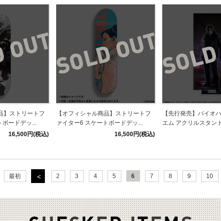
品】ストリートフ
【オフィシャル商品】ストリートフ
【先行発売】バイオハ
ボードデッ...
ァイター6 スケートボードデッ...
エム アクリルスタンド 
16,500円(税込)
16,500円(税込)
最初
2
3
4
5
6
7
8
9
10