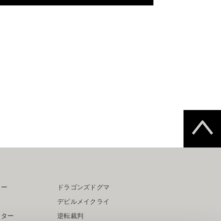
ター
ドラゴンズドグマ
デビルメイクライ
イター
逆転裁判