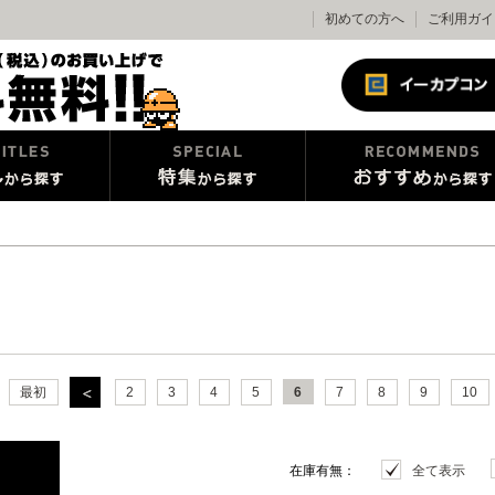
初めての方へ
ご利用ガイ
最初
2
3
4
5
6
7
8
9
10
在庫有無：
全て表示