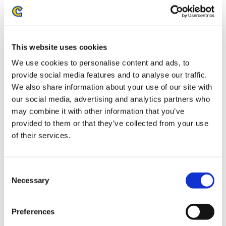
お届け開始日：
2026/02/27 ～
バイオハザード30周年 メタルブックマーカー グレース
This website uses cookies
We use cookies to personalise content and ads, to
provide social media features and to analyse our traffic.
We also share information about your use of our site with
our social media, advertising and analytics partners who
may combine it with other information that you’ve
1,870円
(税込)
provided to them or that they’ve collected from your use
在庫：× |93ポイント
of their services.
お届け開始日：
2025/10/16 ～
バイオハザード30周年 メタルブックマーカー グレース
Consent
（2月お届け分）
Necessary
Selection
Preferences