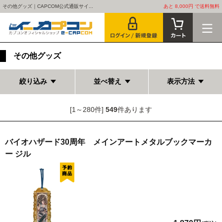
その他グッズ｜CAPCOM公式通販サイ...
あと 8,000円 で送料無料
その他グッズ
絞り込み
並べ替え
表示方法
[1～280件]
549
件あります
バイオハザード30周年 メインアートメタルブックマーカ
ー ジル