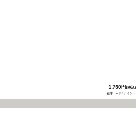
1,760円
(税込)
在庫：○ |88ポイント