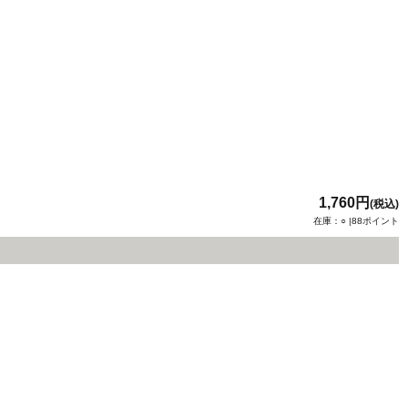
1,760円
(税込)
在庫：○ |88ポイント