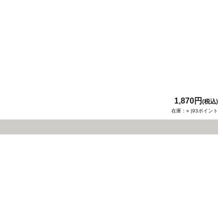
1,870円
(税込)
在庫：○ |93ポイント