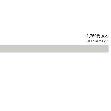
1,760円
(税込)
在庫：○ |88ポイント