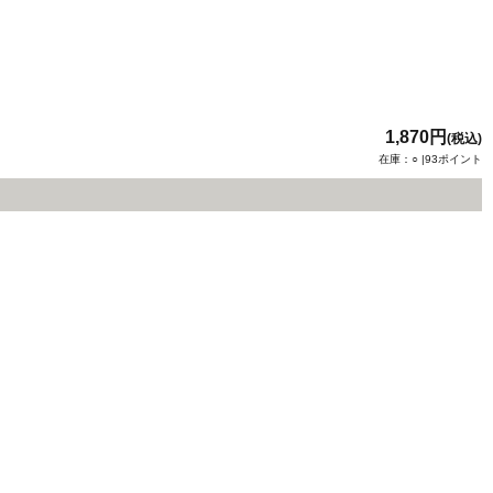
1,870円
(税込)
在庫：○ |93ポイント