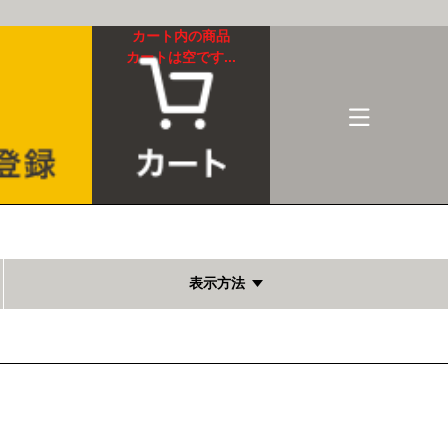
カート内の商品
カートは空です...
表示方法