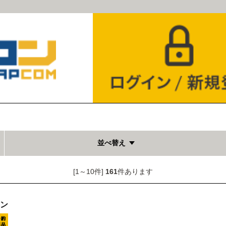
並べ替え
[1～10件]
161
件あります
オン