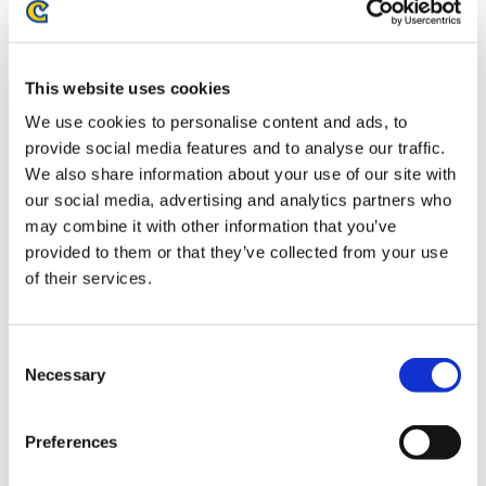
お届け開始日：
2026/10/15
バイオハザード レクイエム メタルキーホルダー レクイエム
This website uses cookies
We use cookies to personalise content and ads, to
provide social media features and to analyse our traffic.
We also share information about your use of our site with
our social media, advertising and analytics partners who
1,100円
(税込)
may combine it with other information that you’ve
在庫：○ |55ポイント
provided to them or that they’ve collected from your use
お届け開始日：
2026/10/15
of their services.
バイオハザード30周年 アクリルスタンドコレクション エ
Consent
イダ
Necessary
Selection
Preferences