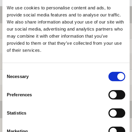
We use cookies to personalise content and ads, to
ご利用情報
provide social media features and to analyse our traffic.
We also share information about your use of our site with
our social media, advertising and analytics partners who
初めての方へ
may combine it with other information that you’ve
provided to them or that they’ve collected from your use
ご利用ガイド
of their services.
よくある質問
Consent
Necessary
Selection
お問い合わせ
提携サイト募集
Preferences
会員メニュー
Statistics
ログイン
Marketing