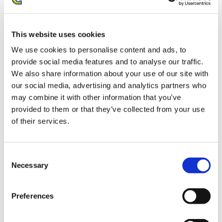
【PS5】バイオハザード レクイエム
This website uses cookies
We use cookies to personalise content and ads, to
provide social media features and to analyse our traffic.
We also share information about your use of our site with
our social media, advertising and analytics partners who
8,990円
(税込)
may combine it with other information that you’ve
在庫：○ |449ポイント
provided to them or that they’ve collected from your use
お届け開始日：
2026/02/27 ～
of their services.
amiibo グレース・アッシュクロフト 【バイオハザード レ
クイエム】（バイオハザードシリーズ）
Consent
Necessary
Selection
Preferences
3,080円
(税込)