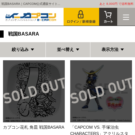
戦国BASARA｜CAPCOM公式通販サイト...
あと 8,000円 で送料無料
戦国BASARA
絞り込み
並べ替え
表示方法
カプコン花札 角皿 戦国BASARA
「CAPCOM VS. 手塚治虫
CHARACTERS」アクリルスタ