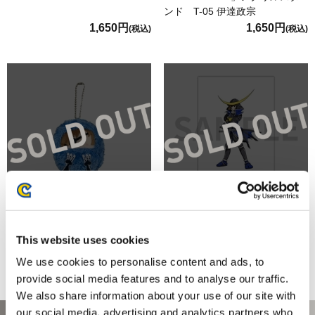
ンド T-05 伊達政宗
1,650円
1,650円
(税込)
(税込)
くるみたぴぬい 戦国BASARA 伊
「CAPCOM VS. 手塚治虫
達 政宗
CHARACTERS」アートカー
This website uses cookies
ド T-05 伊達政宗
We use cookies to personalise content and ads, to
1,320円
880円
(税込)
(税込)
provide social media features and to analyse our traffic.
We also share information about your use of our site with
our social media, advertising and analytics partners who