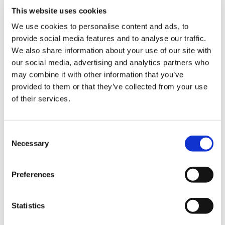
【PS5】流星のロックマン パーフェクトコレクション
This website uses cookies
We use cookies to personalise content and ads, to
provide social media features and to analyse our traffic.
We also share information about your use of our site with
our social media, advertising and analytics partners who
may combine it with other information that you’ve
4,990円
(税込)
provided to them or that they’ve collected from your use
在庫：○ |249ポイント
of their services.
お届け開始日：
2026/03/27 ～
【PS4】流星のロックマン パーフェクトコレクション
Consent
Necessary
Selection
Preferences
4,990円
(税込)
Statistics
在庫：△ |249ポイント