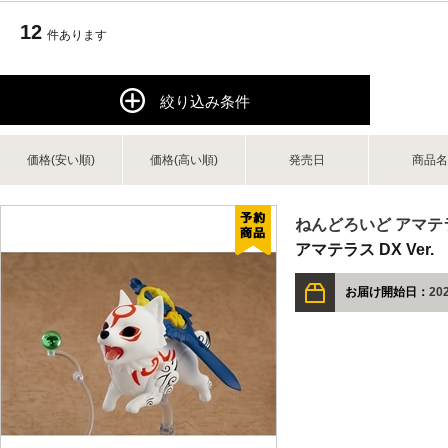
12
件あります
絞り込み条件
価格(安い順)
価格(高い順)
発売日
商品名
ねんどろいど アマテラス
アマテラス DX Ver.
お届け開始日：
20