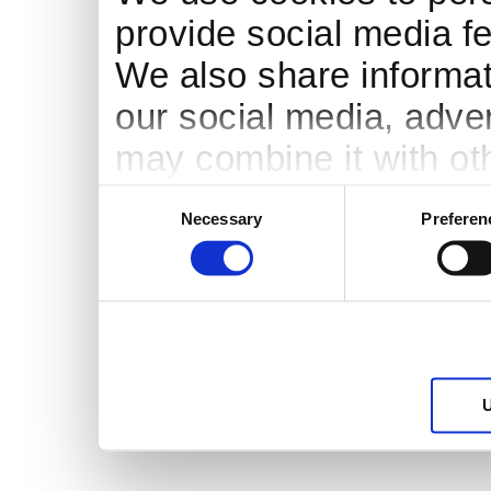
provide social media fe
We also share informati
our social media, adve
may combine it with ot
to them or that they’ve
Consent
Necessary
Preferen
Selection
services.
U