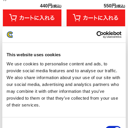
440円
550円
(税込)
(税込)
This website uses cookies
We use cookies to personalise content and ads, to
provide social media features and to analyse our traffic.
We also share information about your use of our site with
our social media, advertising and analytics partners who
may combine it with other information that you’ve
provided to them or that they’ve collected from your use
モンスターハンター モンでふぉ
モンスターハンター モンでふぉ
of their services.
クリアファイル キービジュアル
クリアファイル 総柄
550円
550円
(税込)
(税込)
Consent