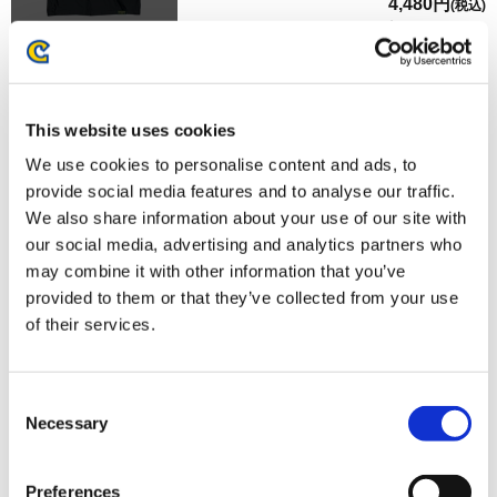
4,480円
(税込)
在庫：× |224ポイント
お届け開始日：
2026/07/16 ～
『モンスターハンターワイルズ』シーンイラストTシャツ
This website uses cookies
2（イャンクック）ホワイト M
We use cookies to personalise content and ads, to
provide social media features and to analyse our traffic.
We also share information about your use of our site with
our social media, advertising and analytics partners who
may combine it with other information that you’ve
provided to them or that they’ve collected from your use
4,480円
(税込)
of their services.
在庫：× |224ポイント
お届け開始日：
2026/07/16 ～
Consent
『モンスターハンターワイルズ』シーンイラストTシャツ
Necessary
Selection
3（アイルー＆回復ミツムシ）スミクロ M
Preferences