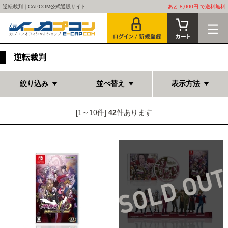
逆転裁判｜CAPCOM公式通販サイト ...
あと 8,000円 で送料無料
逆転裁判
絞り込み
並べ替え
表示方法
[1～10件]
42
件あります