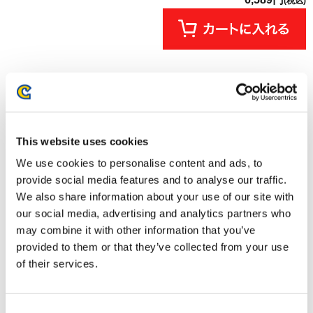
(税込)
This website uses cookies
We use cookies to personalise content and ads, to
provide social media features and to analyse our traffic.
We also share information about your use of our site with
our social media, advertising and analytics partners who
may combine it with other information that you’ve
【オフィシャルショップ限定】
【オフィシャルショップ限定】
くるみたぴぬい 大逆転裁判 成歩
くるみたぴぬいポーチ 逆転裁判
provided to them or that they’ve collected from your use
堂 龍ノ介
御剣 怜侍
of their services.
1,320円
4,620円
(税込)
(税込)
Consent