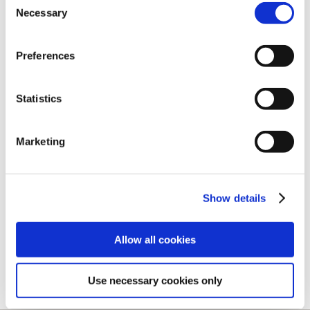
Necessary
Selection
Preferences
Statistics
Marketing
【グッズ単品】逆転検事1&2 御
CAPCOM×B-SIDEステッカー 逆
Show details
剣セレクション 御剣のチェック
転裁判 牙琉響也 ラインアート
メイトセット
5,500円
440円
Allow all cookies
(税込)
(税込)
Use necessary cookies only