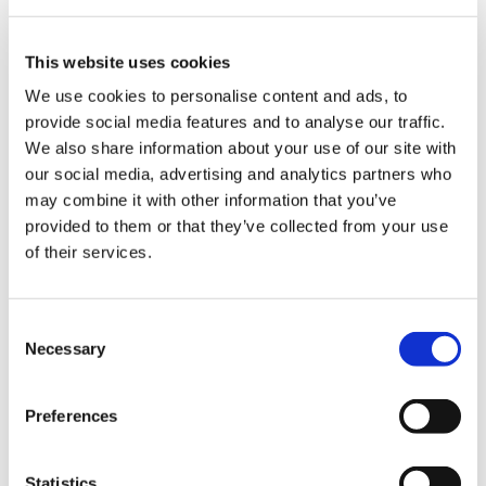
カプコン花札 湯呑 逆転裁判
This website uses cookies
We use cookies to personalise content and ads, to
provide social media features and to analyse our traffic.
We also share information about your use of our site with
our social media, advertising and analytics partners who
2,200円
(税込)
may combine it with other information that you’ve
在庫：○ |110ポイント
provided to them or that they’ve collected from your use
お届け開始日：
2024/10/17 ～
of their services.
ダイカットフロアマット 逆転検事1&2 御剣セレクション ヤ
Consent
タガラス
Necessary
Selection
Preferences
Statistics
2,750円
(税込)