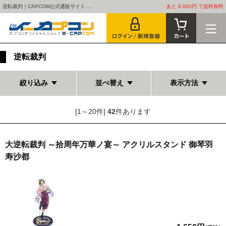
逆転裁判｜CAPCOM公式通販サイト ...
あと 8,000円 で送料無料
逆転裁判
絞り込み
並べ替え
表示方法
[1～20件]
42
件あります
大逆転裁判 ～拾周年万華ノ宴～ アクリルスタンド 御琴羽
寿沙都