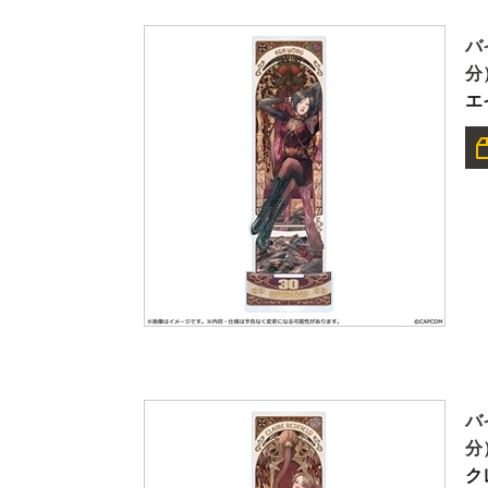
バ
分
エ
バ
分
ク