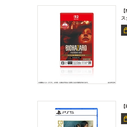
【
スク
【P