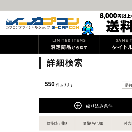
詳細検索
550
件あります
最初
絞り込み条件
価格(安い順)
価格(高い順)
発売