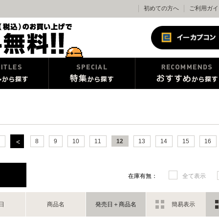
初めての方へ
ご利用ガイ
8
9
10
11
12
13
14
15
16
在庫有無：
全て表示
日
商品名
発売日＋商品名
簡易表示