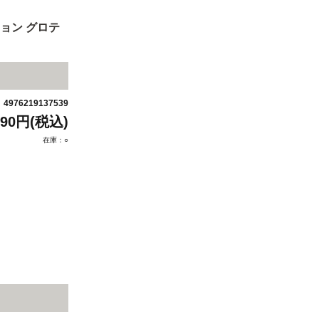
ョン グロテ
4976219137539
：
990円(税込)
在庫：○