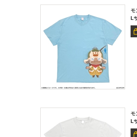
モ
L
モ
L