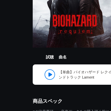
試聴
曲名
【単曲】バイオハザード レク
ンドトラック Lament
商品スペック