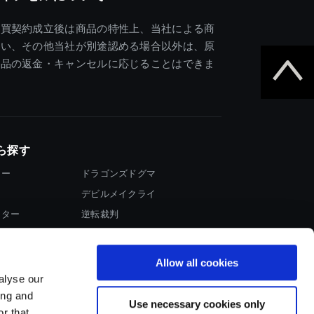
売買契約成立後は商品の特性上、当社による商
違い、その他当社が別途認める場合以外は、原
商品の返金・キャンセルに応じることはできま
ら探す
ター
ドラゴンズドグマ
デビルメイクライ
イター
逆転裁判
大神
Allow all cookies
alyse our
ing and
Use necessary cookies only
r that