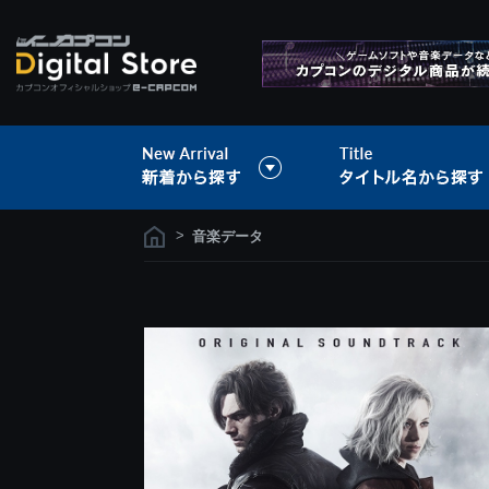
>
音楽データ