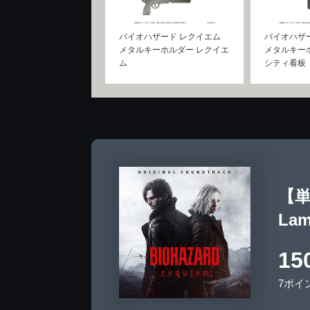
バイオハザード レクイエム
バイオハザ
メタルキーホルダー レクイエ
メタルキー
ム
シティ看板
【
Lam
15
7ポイ