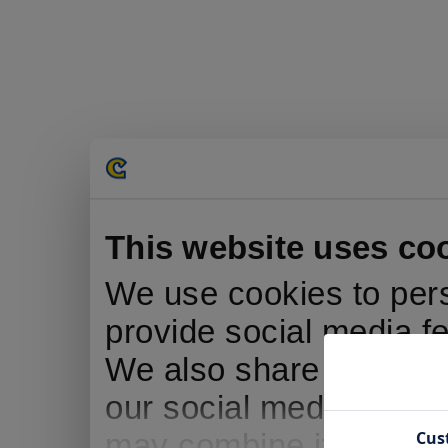
This website uses co
We use cookies to pers
provide social media fe
We also share informati
our social media, adve
may combine it with ot