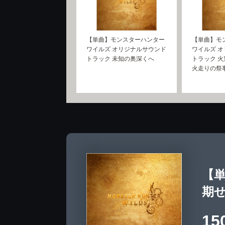
【単曲】モンスターハンター
【単曲】モ
ワイルズ オリジナルサウンド
ワイルズ 
トラック 未知の奥深くへ
トラック 火
火走りの祭
【
期
15