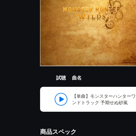
試聴
曲名
【単曲】モンスターハンターワ
ンドトラック 予期せぬ砂嵐
商品スペック