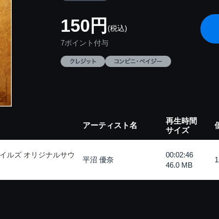
150円
(税込)
7ポイント付与
再生時間
アーティスト名
サイズ
イルズ オリジナルサウ
00:02:46
平沼 優奈
46.0 MB