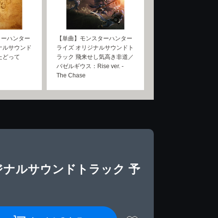
ターハンター
【単曲】モンスターハンター
ナルサウンド
ライズ オリジナルサウンドト
たどって
ラック 飛来せし気高き非道／
バゼルギウス：Rise ver. -
The Chase
ジナルサウンドトラック 予