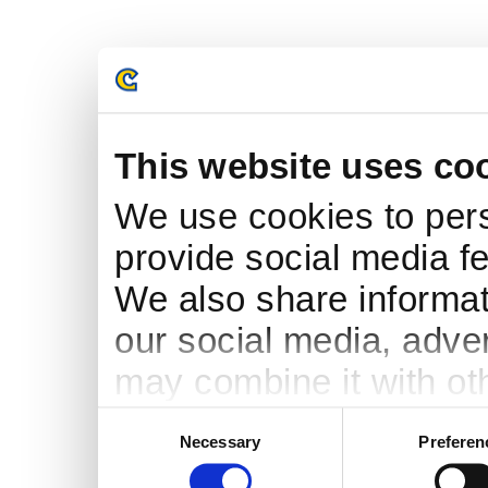
This website uses co
We use cookies to pers
provide social media fe
We also share informati
our social media, adve
may combine it with ot
to them or that they’ve
Consent
Necessary
Preferen
Selection
services.