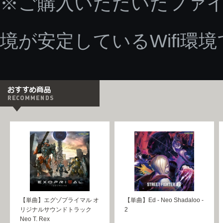
※ご購入いただいたファ
境が安定しているWifi環
【単曲】エグゾプライマル オ
【単曲】Ed - Neo Shadaloo -
リジナルサウンドトラック
2
Neo T. Rex