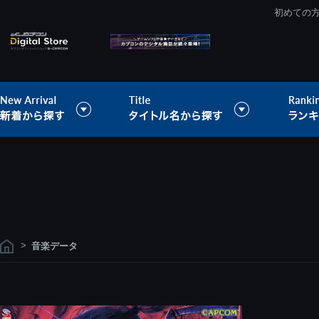
初めての
>
音楽データ