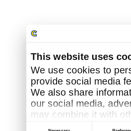
This website uses co
We use cookies to pers
provide social media fe
We also share informati
our social media, adve
may combine it with ot
to them or that they’ve
Consent
Necessary
Preferen