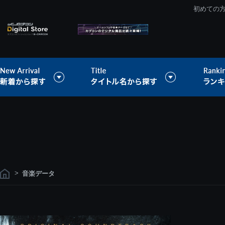
初めての
>
音楽データ