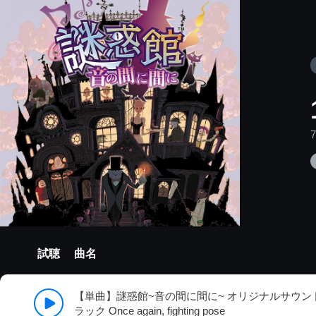
試聴
曲名
【単曲】謎惑館~音の間に間に~ オリジナルサウン
ラック Once again, fighting pose