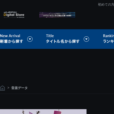
初めての
>
音楽データ