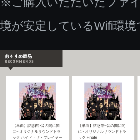
※ご購入いただいたファ
境が安定しているWifi環
【単曲】謎惑館~音の間に間
【単曲】謎惑館~音の間に間
に~ オリジナルサウンドトラ
に~ オリジナルサウンドトラ
ック ハイド・ザ・プレイヤー
ック Finale