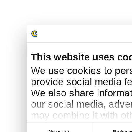
This website uses co
We use cookies to pers
provide social media fe
We also share informati
our social media, adve
may combine it with ot
to them or that they’ve
Consent
Necessary
Preferen