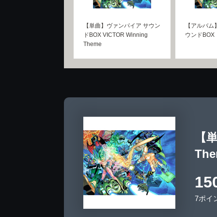
【単曲】ヴァンパイア サウン
【アルバム
ドBOX VICTOR Winning
ウンドBOX
Theme
【単
Th
15
7ポイ