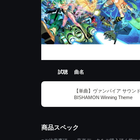
試聴
曲名
【単曲】ヴァンパイア サウンドB
BISHAMON Winning Theme
商品スペック