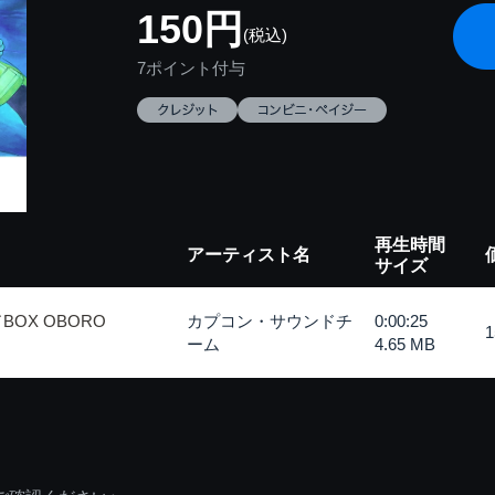
150円
(税込)
7ポイント付与
再生時間
アーティスト名
サイズ
OX OBORO
カプコン・サウンドチ
0:00:25
ーム
4.65 MB