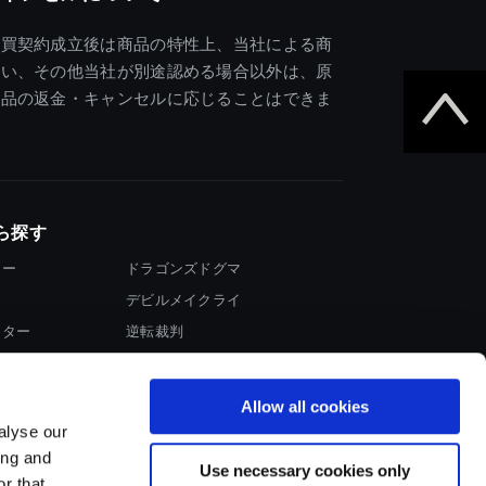
売買契約成立後は商品の特性上、当社による商
違い、その他当社が別途認める場合以外は、原
商品の返金・キャンセルに応じることはできま
ら探す
ター
ドラゴンズドグマ
デビルメイクライ
イター
逆転裁判
大神
Allow all cookies
alyse our
ing and
Use necessary cookies only
r that