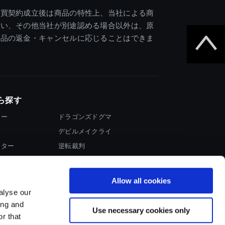
売買契約成立後は商品の特性上、当社による商
違い、その他当社が別途認める場合以外は、原
商品の返金・キャンセルに応じることはできま
ら探す
ター
ドラゴンズドグマ
デビルメイクライ
イター
逆転裁判
大神
Allow all cookies
alyse our
ing and
Use necessary cookies only
r that