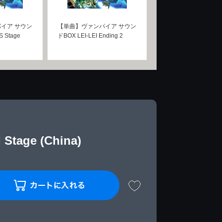
イア サウン
【単曲】ヴァンパイア サウン
 Stage
ドBOX LEI-LEI Ending 2
ge (China)