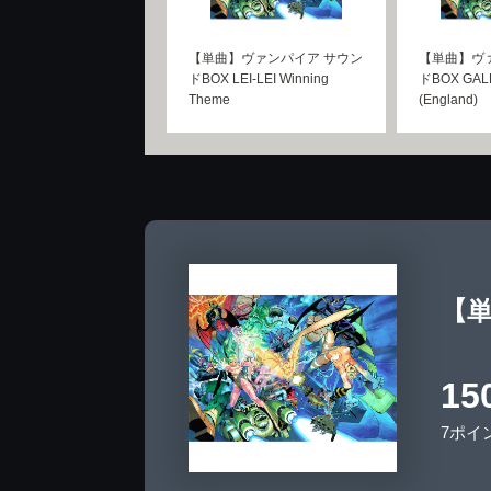
【単曲】ヴァンパイア サウン
【単曲】ヴ
ドBOX LEI-LEI Winning
ドBOX GALL
Theme
(England)
【単
15
7ポイ