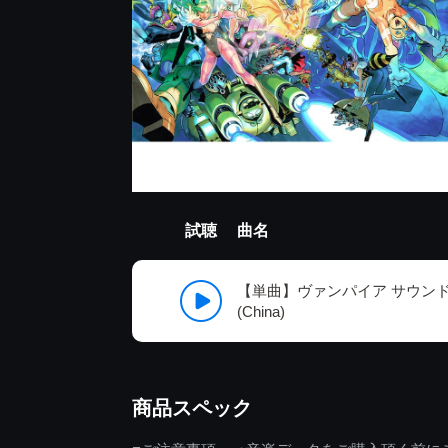
試聴
曲名
【単曲】ヴァンパイア サウンドBOX 
(China)
商品スペック