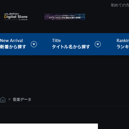
初めての
>
音楽データ