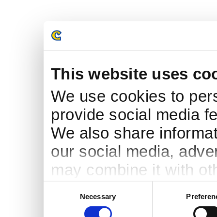
This website uses co
We use cookies to pers
provide social media fe
We also share informati
our social media, adve
may combine it with ot
to them or that they’ve
Consent
Necessary
Preferen
Selection
services.