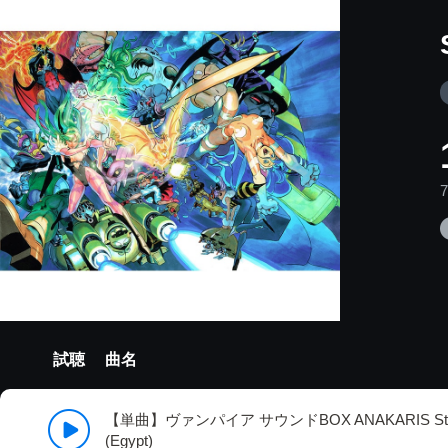
試聴
曲名
【単曲】ヴァンパイア サウンドBOX ANAKARIS St
(Egypt)