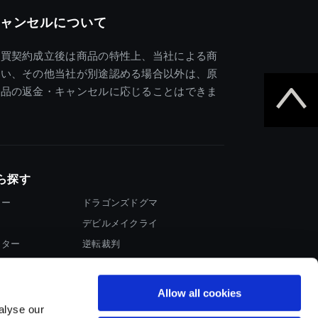
ャンセルについて
売買契約成立後は商品の特性上、当社による商
違い、その他当社が別途認める場合以外は、原
商品の返金・キャンセルに応じることはできま
ら探す
ター
ドラゴンズドグマ
デビルメイクライ
イター
逆転裁判
大神
Allow all cookies
alyse our