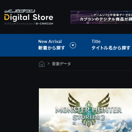
>
音楽データ