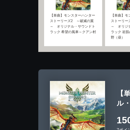
【単曲】モンスターハンター
【単曲】モ
ストーリーズ2 ～破滅の翼
ストーリー
～ オリジナル・サウンドト
～ オリジ
ラック 希望の風車～クアン村
ラック 岩
野（昼）
【
ル
15
7ポイ