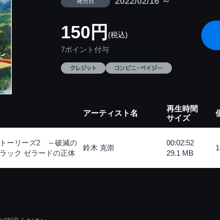
2022/02/16 ～
発売日
150円
(税込)
7ポイント付与
再生時間
アーティスト名
サイズ
トーリーズ2 ～破滅の
00:02:52
鈴木 克崇
ラック ゼラードの正体
29.1 MB