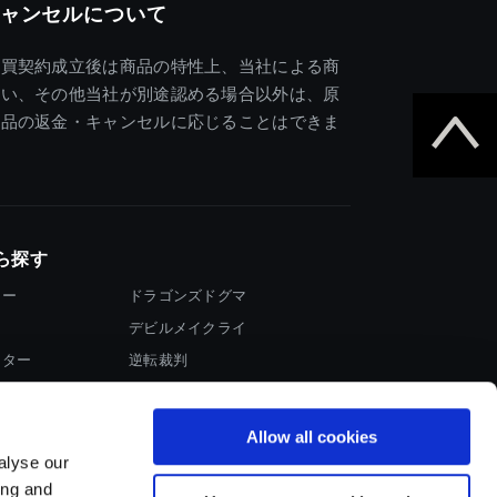
ャンセルについて
売買契約成立後は商品の特性上、当社による商
違い、その他当社が別途認める場合以外は、原
商品の返金・キャンセルに応じることはできま
ら探す
ター
ドラゴンズドグマ
デビルメイクライ
イター
逆転裁判
大神
Allow all cookies
alyse our
ing and