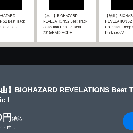
HAZARD
【単曲】BIOHAZARD
【単曲】BIOHAZ
S2 Best Track
REVELATIONS2 Best Track
REVELATIONS2 B
ast Battle 2
Collection Heat on Beat
Collection Deep
2015/RAID MODE
Darkness Ver.-
】BIOHAZARD REVELATIONS Best Track
c I
0円
(税込)
ント付与