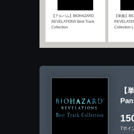
【アルバム】BIOHAZARD
【単曲】BIO
REVELATIONS Best Track
REVELATION
Collection
Collection L
【単曲
Pani
15
7ポイ