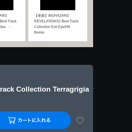
ARD
【単曲】BIOHAZARD
est Track
REVELATIONS2 Best Track
 Sea -
Collection Evil Eye/HR
Remix
 Collection Terragrigia