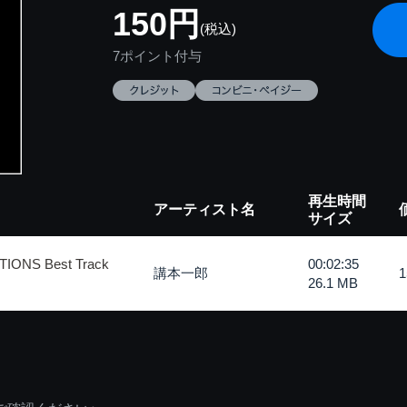
150円
(税込)
7ポイント付与
再生時間
アーティスト名
サイズ
ONS Best Track
00:02:35
講本一郎
26.1 MB