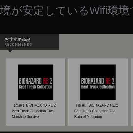
境が安定しているWifi環
【単曲】BIOHAZARD RE:2
【単曲】BIOHAZARD RE:2
Best Track Collection The
Best Track Collection The
March to Survive
Rain of Mourning