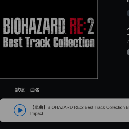
試聴
曲名
【単曲】BIOHAZARD RE:2 Best Track Collection B
Impact