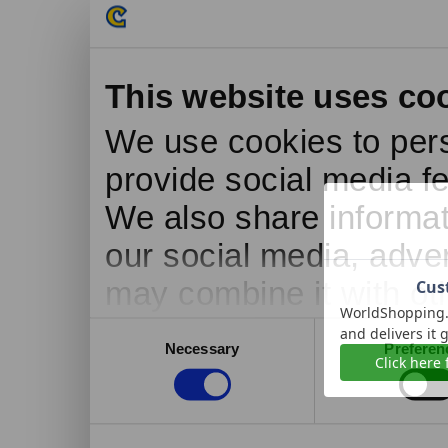
This website uses co
We use cookies to pers
provide social media fe
We also share informati
our social media, adve
may combine it with ot
to them or that they’ve
Consent
Necessary
Preferen
Selection
services.