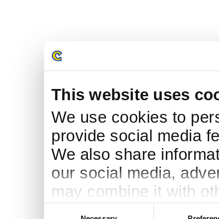
This website uses co
We use cookies to pers
provide social media fe
We also share informati
our social media, adve
may combine it with ot
to them or that they’ve
Consent
Necessary
Preferen