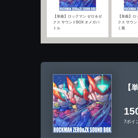
【単曲】ロックマン ゼロ＆ゼ
【単曲】ロ
クス サウンドBOX オメガバ
クス サウン
トル
く風
【単
15
7ポイ