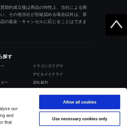
売買契約成立後は商品の特性上、当社による商
違い、その他当社が別途認める場合以外は、原
商品の返金・キャンセルに応じることはできま
ら探す
ター
ドラゴンズドグマ
デビルメイクライ
イター
逆転裁判
大神
Allow all cookies
alyse our
ing and
Use necessary cookies only
r that