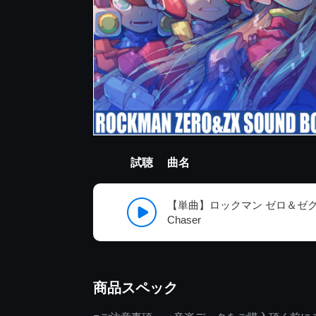
試聴
曲名
【単曲】ロックマン ゼロ＆ゼクス
Chaser
商品スペック