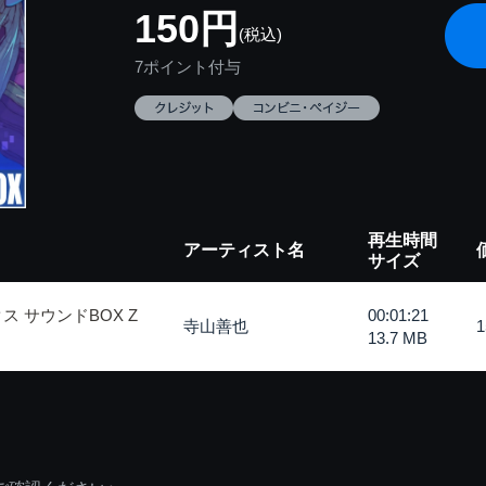
150円
(税込)
7ポイント付与
再生時間
アーティスト名
サイズ
 サウンドBOX Z
00:01:21
寺山善也
13.7 MB