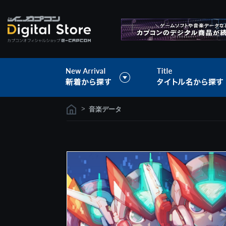
>
音楽データ