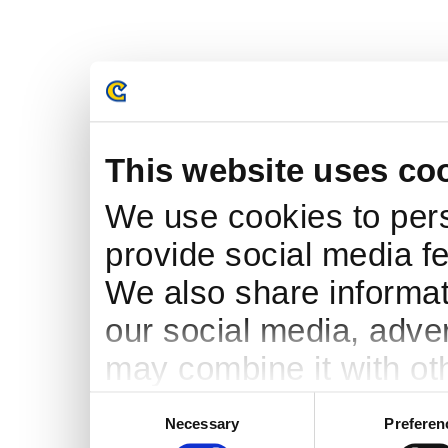
This website uses co
We use cookies to pers
provide social media fe
We also share informati
our social media, adve
may combine it with ot
to them or that they’ve
Consent
Necessary
Preferen
Selection
services.