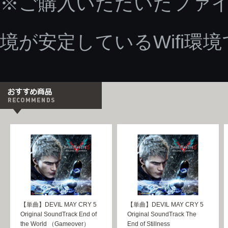
※ご購入いただいたファ
境が安定しているWifi環
【単曲】DEVIL MAY CRY 5
【単曲】DEVIL MAY CRY 5
Original SoundTrack End of
Original SoundTrack The
the World （Gameover）
End of Stillness