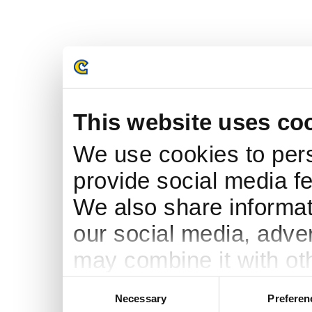
This website uses co
We use cookies to pers
provide social media fe
We also share informati
our social media, adve
may combine it with ot
to them or that they’ve
Consent
Necessary
Preferen
Selection