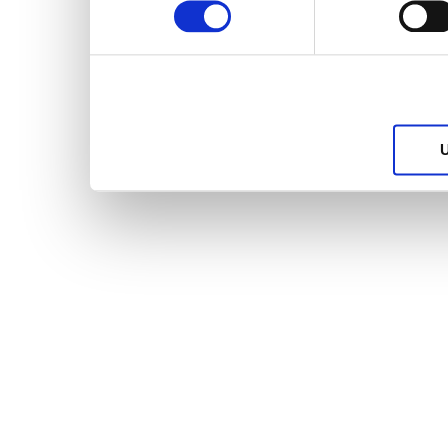
services.
U