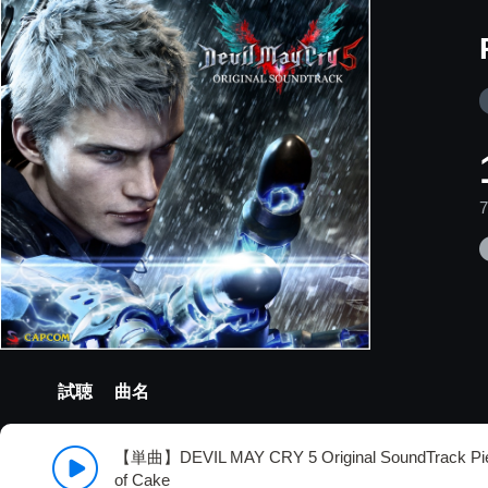
試聴
曲名
【単曲】DEVIL MAY CRY 5 Original SoundTrack Pi
of Cake