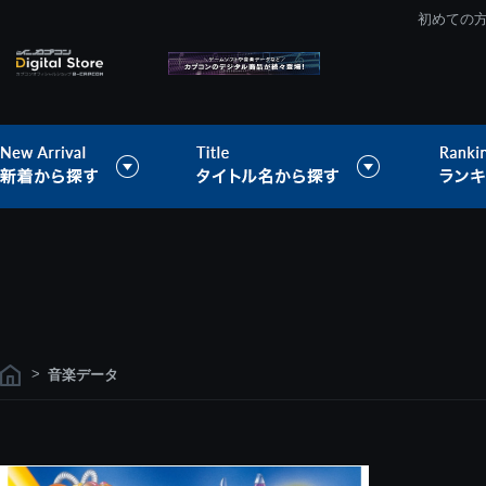
初めての
>
音楽データ