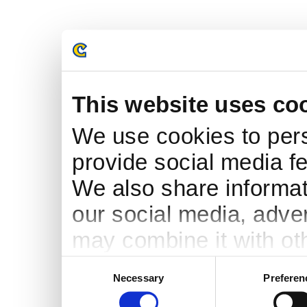
This website uses co
We use cookies to pers
provide social media fe
We also share informati
our social media, adve
may combine it with ot
to them or that they’ve
Consent
Necessary
Preferen
Selection
services.