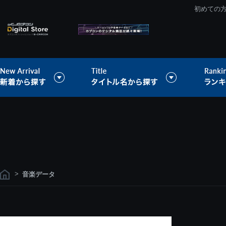
初めての
>
音楽データ