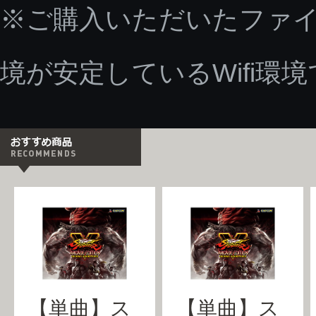
※ご購入いただいたファ
境が安定しているWifi環
【単曲】ス
【単曲】ス