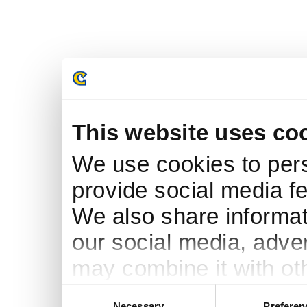
This website uses co
We use cookies to pers
provide social media fe
We also share informati
our social media, adve
may combine it with ot
to them or that they’ve
Consent
Necessary
Preferen