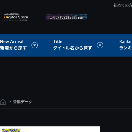
初めての
>
音楽データ