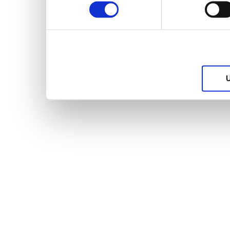
services.
U