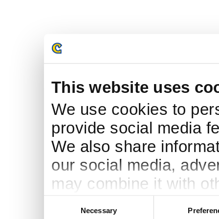
This website uses co
We use cookies to pers
provide social media fe
We also share informati
our social media, adve
may combine it with ot
to them or that they’ve
Consent
Necessary
Preferen
Selection