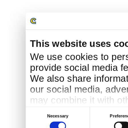
This website uses co
We use cookies to pers
provide social media fe
We also share informati
our social media, adve
may combine it with ot
to them or that they’ve
Consent
Necessary
Preferen
Selection
services.