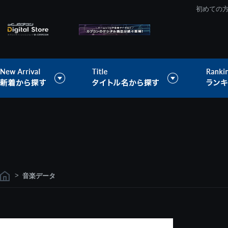
初めての
>
音楽データ