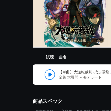
試聴
曲名
【単曲】大逆転裁判 -成歩堂龍
全集 大尋問 ～モデラート
商品スペック