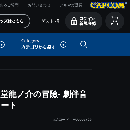
あるご質問
お問い合わせ
メルマガ登録
ゲスト 様
歩堂龍ノ介の冒險- 劇伴音
ラート
商品コード：M00002719