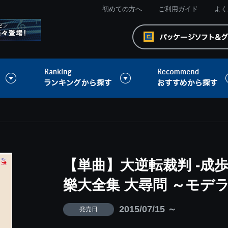
初めての方へ
ご利用ガイド
よく
【単曲】大逆転裁判 -成
樂大全集 大尋問 ～モデ
2015/07/15 ～
発売日