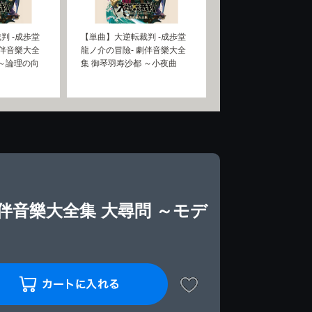
判 -成歩堂
【単曲】大逆転裁判 -成歩堂
劇伴音樂大全
龍ノ介の冒險- 劇伴音樂大全
 ～論理の向
集 御琴羽寿沙都 ～小夜曲
伴音樂大全集 大尋問 ～モデ