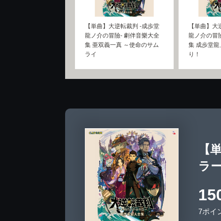
【単曲】大逆転裁判 -成歩堂
【単曲】大逆
龍ノ介の冒險- 劇伴音樂大全
龍ノ介の冒險
集 亜双義一真 ～使命のサム
集 成歩堂龍
ライ
り！
【単
ラ
15
7ポイ