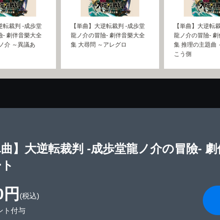
転裁判 -成歩堂
【単曲】大逆転裁判 -成歩堂
【単曲】大逆転裁
- 劇伴音樂大全
龍ノ介の冒險- 劇伴音樂大全
龍ノ介の冒險- 
ノ介 ～異議あ
集 大尋問 ～アレグロ
集 推理の主題曲
こう側
曲】大逆転裁判 -成歩堂龍ノ介の冒險- 劇
ート
0円
(税込)
ント付与