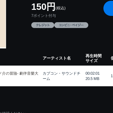
150円
(税込)
7ポイント付与
再生時間
アーティスト名
サイズ
ノ介の冒險- 劇伴音樂大
カプコン・サウンドチ
00:02:01
ーム
20.5 MB