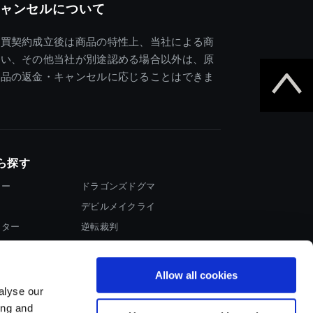
ャンセルについて
売買契約成立後は商品の特性上、当社による商
違い、その他当社が別途認める場合以外は、原
商品の返金・キャンセルに応じることはできま
ら探す
ター
ドラゴンズドグマ
デビルメイクライ
イター
逆転裁判
大神
Allow all cookies
alyse our
ing and