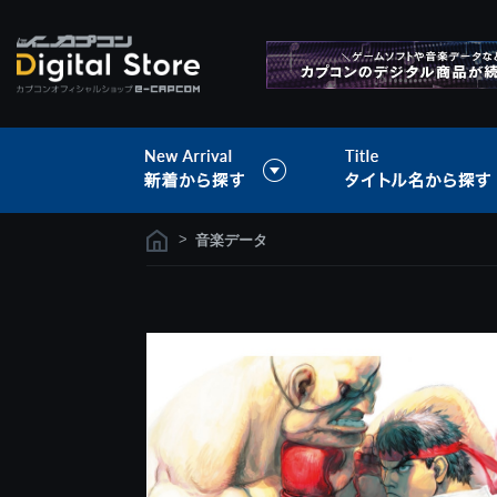
>
音楽データ