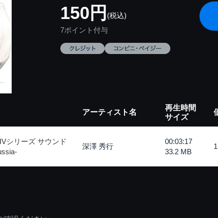
150円
(税込)
7ポイント付与
再生時間
アーティスト名
サイズ
Vシリーズ サウンド
00:03:17
深澤 秀行
ssia-
33.2 MB