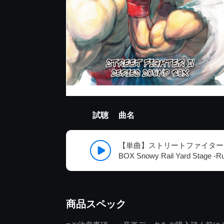
試聴
曲名
【単曲】ストリートファイターI
BOX Snowy Rail Yard Stage -Ru
商品スペック