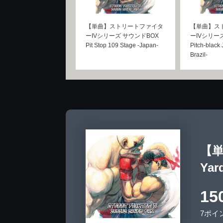
【単曲】ストリートファイタ
【単曲】ス
ーIVシリーズ サウンドBOX
ーIVシリー
Pit Stop 109 Stage -Japan-
Pitch-black 
Brazil-
【単
Yar
15
7ポイ