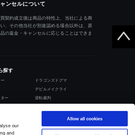
ャンセルについて
売買契約成立後は商品の特性上、当社による商
違い、その他当社が別途認める場合以外は、原
商品の返金・キャンセルに応じることはできま
ら探す
ター
ドラゴンズドグマ
デビルメイクライ
イター
逆転裁判
大神
Allow all cookies
alyse our
ing and