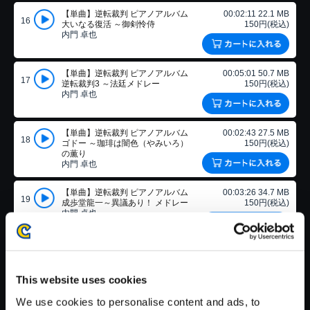
【単曲】逆転裁判 ピアノアルバム
00:02:11 22.1 MB
16
大いなる復活 ～御剣怜侍
150円(税込)
内門 卓也
【単曲】逆転裁判 ピアノアルバム
00:05:01 50.7 MB
17
逆転裁判3 ～法廷メドレー
150円(税込)
内門 卓也
【単曲】逆転裁判 ピアノアルバム
00:02:43 27.5 MB
18
ゴドー ～珈琲は闇色（やみいろ）
150円(税込)
の薫り
内門 卓也
【単曲】逆転裁判 ピアノアルバム
00:03:26 34.7 MB
19
成歩堂龍一～異議あり！ メドレー
150円(税込)
内門 卓也
商品スペック
This website uses cookies
■ご注意事項 ＜音楽データをご購入頂く前にご確認ください＞
We use cookies to personalise content and ads, to
・iPhoneをご利用のお客様へ