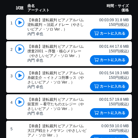
曲名
時間・サイズ
試聴
アーティスト
価格
【単曲】逆転裁判 ピアノアルバム
00:03:09 31.8 MB
1
逆転裁判 ～法廷メドレー（やさし
150円(税込)
いピアノ・ソロ Ver．）
内門 卓也
【単曲】逆転裁判 ピアノアルバム
00:01:44 17.6 MB
2
捜査2001 ～序盤・核心メドレー
150円(税込)
（やさしいピアノ・ソロ Ver．）
内門 卓也
【単曲】逆転裁判 ピアノアルバム
00:01:54 19.3 MB
3
糸鋸圭介 ～イトノコ刑事ッス（や
150円(税込)
さしいピアノ・ソロ Ver．）
内門 卓也
【単曲】逆転裁判 ピアノアルバム
00:01:57 19.8 MB
4
留置所 ～看守たちのエレジー（や
150円(税込)
さしいピアノ・ソロ Ver．）
内門 卓也
【単曲】逆転裁判 ピアノアルバム
0:00:59 10.0 MB
5
大江戸戦士トノサマン（やさしいピ
150円(税込)
アノ・ソロ Ver．）