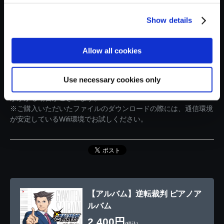
場合がございます。
・商品の特性上、一度ご購入いただいた商品については、注文の
Show details
キャンセル、返金を承ることができません。
・ダウンロードやご利用時にかかる通信料はお客さまのご負担と
なります。
Allow all cookies
・商品をダウンロードする際の通信料に関しては、お客様がご契
約している料金プランにより異なります。通信会社や携帯電話会
社にご確認のうえ、ご利用ください。
Use necessary cookies only
・ダウンロード時、回線速度によっては5分～60分程度のお時間
がかかる場合がございます。
※ご購入いただいたファイルのダウンロードの際には、通信環境
が安定しているWifi環境でお試しください。
【アルバム】逆転裁判 ピアノア
ルバム
2,400円
(税込)