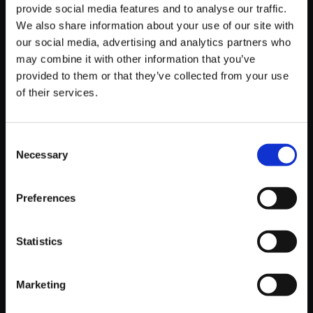
provide social media features and to analyse our traffic.
iPhoneでGoogle Chromeブラウザをご利用の場合は、楽曲ファ
イルのダウンロードが行えません。
We also share information about your use of our site with
誠に恐れ入りますが、Safariブラウザ、もしくはPCからダウンロ
our social media, advertising and analytics partners who
ードを頂けますようお願いいたします。
may combine it with other information that you’ve
provided to them or that they’ve collected from your use
【ダウンロードのファイル形式について】
of their services.
・楽曲ファイルは、WAVファイル形式でのご提供となります。
※アルバムでご購入された場合のみ、WAVファイル形式での1曲
毎のダウンロードだけでなく、MP3ファイル形式のZIPファイル
Consent
での【まとめてダウンロード】も可能です。
Necessary
※お客様のPCやスマートフォンなどで、音楽データが再生可能
Selection
な環境かお確かめの上、ご購入頂けますようお願いします。
一部の機種やご利用環境によっては対応していない場合がござい
Preferences
ます。
【ご購入について】
Statistics
・表示価格は税込価格となります。
・こちらの商品は「CD」ではありません。楽曲ファイルをダウ
ンロードいただくデジタルコンテンツとなりますため、ご注意く
Marketing
ださい。
・ダウンロードの「サイズ」は、実際のファイルサイズと異なる