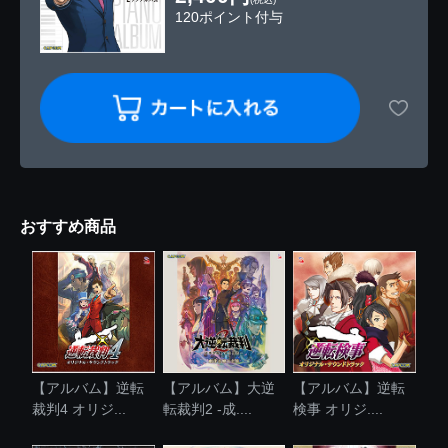
120ポイント付与
おすすめ商品
【アルバム】逆転
【アルバム】大逆
【アルバム】逆転
裁判4 オリジ...
転裁判2 -成....
検事 オリジ....