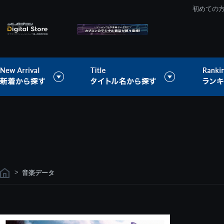
初めての
>
音楽データ