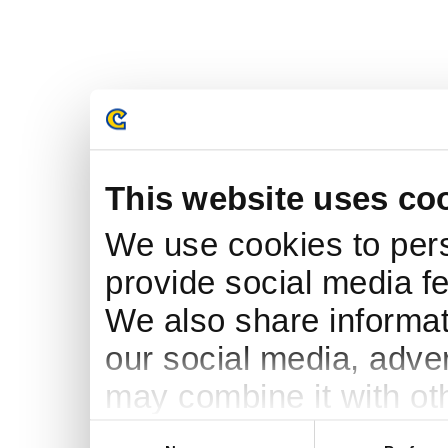
This website uses co
We use cookies to pers
provide social media fe
We also share informati
our social media, adve
may combine it with ot
to them or that they’ve
Consent