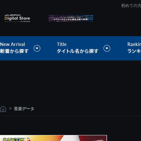
初めての
>
音楽データ