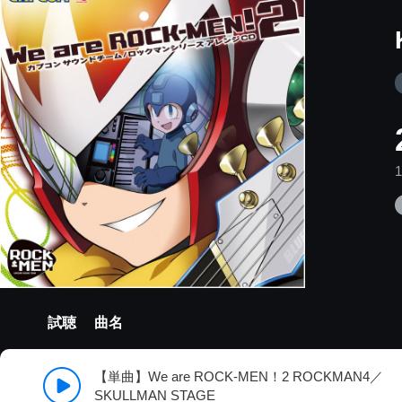
試聴
曲名
【単曲】We are ROCK-MEN！2 ROCKMAN4／
SKULLMAN STAGE