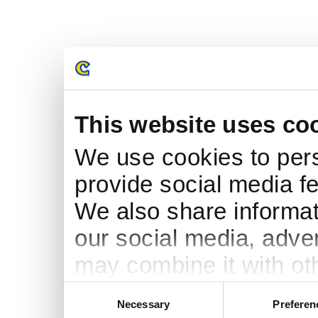
This website uses co
We use cookies to pers
provide social media fe
We also share informati
our social media, adve
may combine it with ot
to them or that they’ve
Consent
Necessary
Preferen
Selection