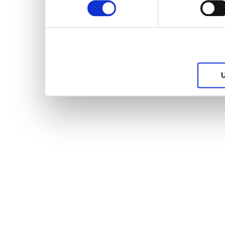
services.
U