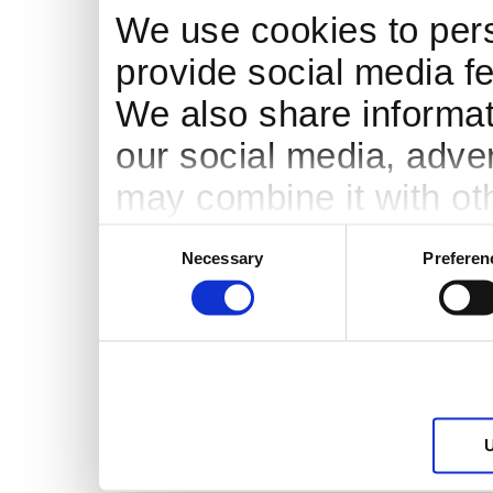
We use cookies to pers
provide social media fe
We also share informati
our social media, adve
may combine it with ot
to them or that they’ve
Consent
Necessary
Preferen
Selection
services.
U