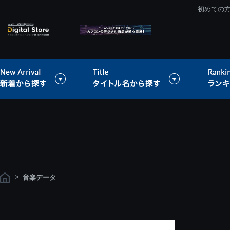
初めての
>
音楽データ