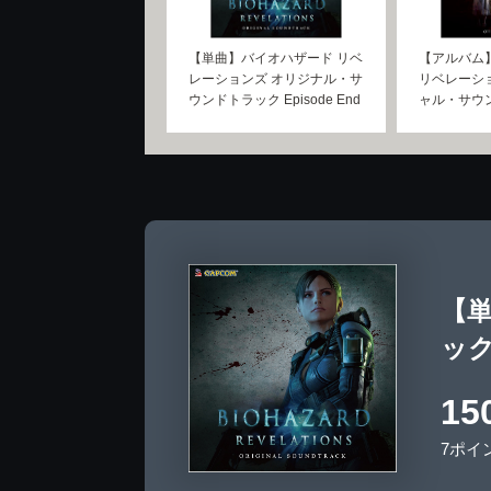
【単曲】バイオハザード リベ
【アルバム
レーションズ オリジナル・サ
リベレーショ
ウンドトラック Episode End
ャル・サウ
【
ック 
15
7ポイ