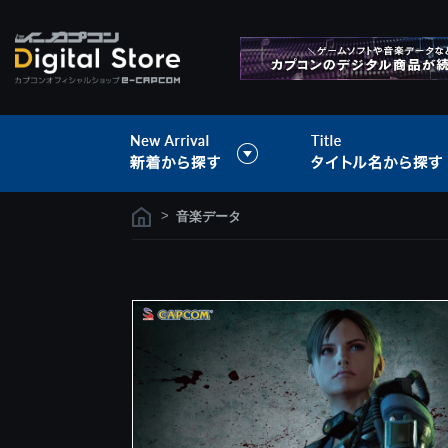
>
音楽データ