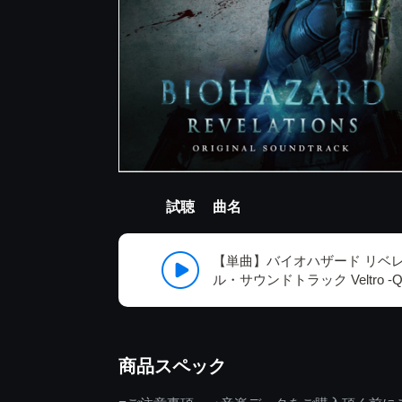
試聴
曲名
【単曲】バイオハザード リベ
ル・サウンドトラック Veltro -Qual
商品スペック