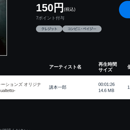
150円
(税込)
7ポイント付与
再生時間
アーティスト名
サイズ
レーションズ オリジナ
00:01:26
講本一郎
tetto-
14.6 MB