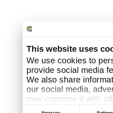
This website uses co
We use cookies to pers
provide social media fe
We also share informati
our social media, adve
may combine it with ot
to them or that they’ve
Consent
Necessary
Preferen