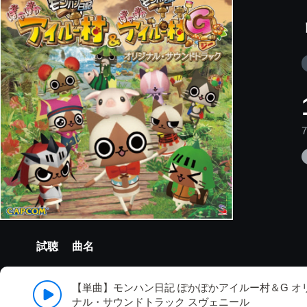
試聴
曲名
【単曲】モンハン日記 ぽかぽかアイルー村＆G オ
ナル・サウンドトラック スヴェニール