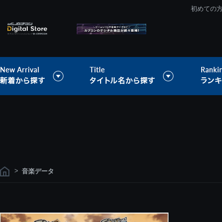
初めての
>
音楽データ