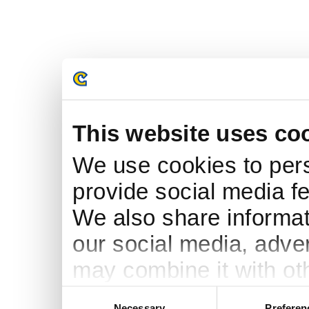
This website uses co
We use cookies to pers
provide social media fe
We also share informati
our social media, adve
may combine it with ot
to them or that they’ve
Consent
Necessary
Preferen