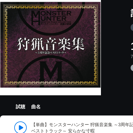
試聴
曲名
【単曲】モンスターハンター 狩猟音楽集 ～3周年
ベストトラック～ 安らかな寸暇