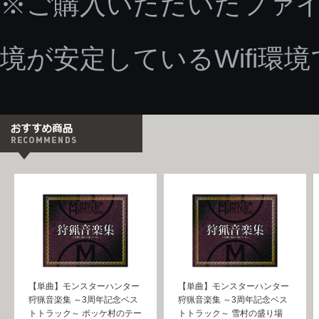
※ご購入いただいたファ
境が安定しているWifi環
【単曲】モンスターハンター
【単曲】モンスターハンター
狩猟音楽集 ～3周年記念ベス
狩猟音楽集 ～3周年記念ベス
トトラック～ ポッケ村のテー
トトラック～ 雪村の盛り場