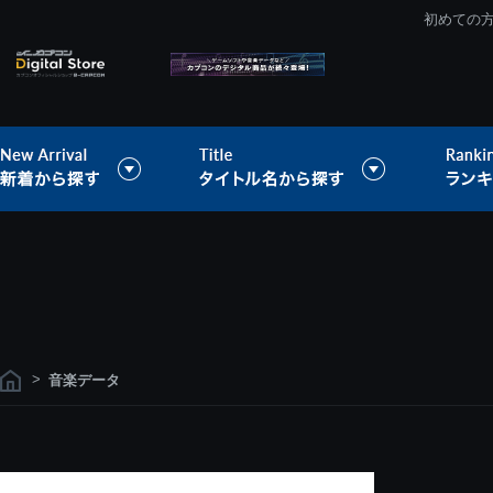
初めての
>
音楽データ